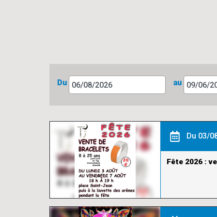
Du
au
Du 03/08
Fête 2026 : v