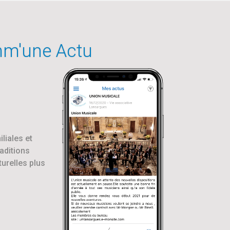
mm'une Actu
liales et
raditions
urelles plus