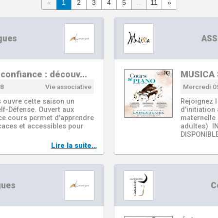
«
1
2
3
4
5
...
11
»
gues
ASS
 confiance : découv…
MUSICA 
18
Vie associative
Mercredi 0
 ouvre cette saison un
Rejoignez l
lf-Défense. Ouvert aux
d'initiatio
 ce cours permet d'apprendre
maternelle 
caces et accessibles pour
adultes) 
DISPONIBL
Lire la suite…
gues
C