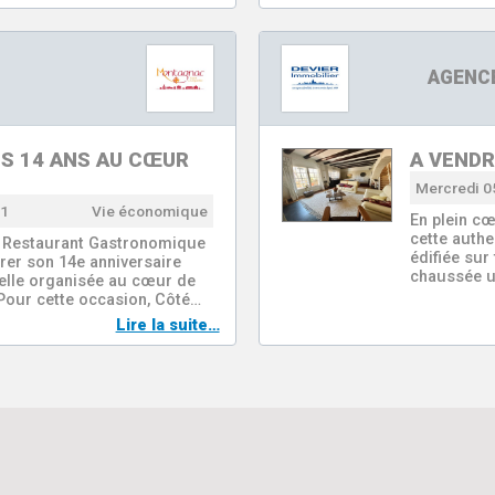
AGENCE
ES 14 ANS AU CŒUR
A VENDRE
Mercredi 0
11
Vie économique
En plein c
cette authe
e Restaurant Gastronomique
édifiée sur
rer son 14e anniversaire
chaussée u
nelle organisée au cœur de
 Pour cette occasion, Côté…
Lire la suite…