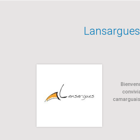
Lansargues
Bienvenu
convivia
camarguaise