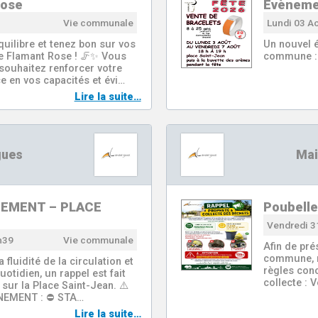
Rose
Évènemen
Vie communale
Lundi 03 A
uilibre et tenez bon sur vos
Un nouvel é
e Flamant Rose ! 🦵✨ Vous
commune :
souhaitez renforcer votre
ce en vos capacités et évi…
Lire la suite…
gues
Mai
NEMENT – PLACE
Poubelle
Vendredi 31
h39
Vie communale
Afin de pré
commune, n
a fluidité de la circulation et
règles conc
tidien, un rappel est fait
collecte : 
sur la Place Saint-Jean. ⚠️
NEMENT : ⛔ STA…
Lire la suite…