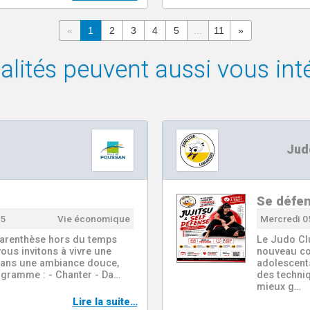
«
1
2
3
4
5
...
11
»
lités peuvent aussi vous inté
Jud
Se défen
55
Vie économique
Mercredi 0
 parenthèse hors du temps
Le Judo Cl
ous invitons à vivre une
nouveau co
 dans une ambiance douce,
adolescent
rogramme : - Chanter - Da…
des techniq
mieux g…
Lire la suite…