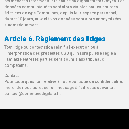
permettent d’informer sur la nature du Signalement Citoyen. Les
données communiquées sont alors visibles par les sources
éditrices de type Communes, depuis leur espace personnel,
durant 10 jours, au-delà vos données sont alors anonymisées
automatiquement.
Article 6. Règlement des litiges
Tout litige ou contestation relatif à l'exécution ou à
l'interprétation des présentes CGU qui n’aura pu être réglé à
l'amiable entre les parties sera soumis aux tribunaux
compétents.
Contact :
Pour toute question relative à notre politique de confidentialité,
merci de nous adresser un message à l’adresse suivante :
contact@communedigitale.fr.