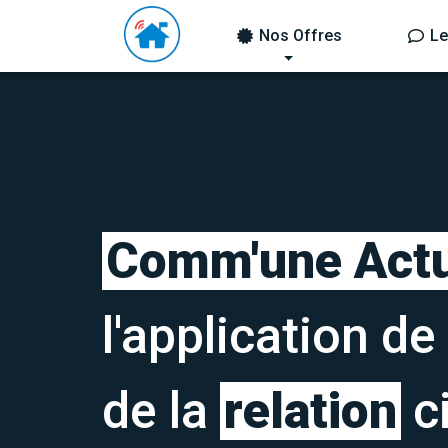
Nos Offres
Le
Comm'une Act
l'application de
de la
relation
ci