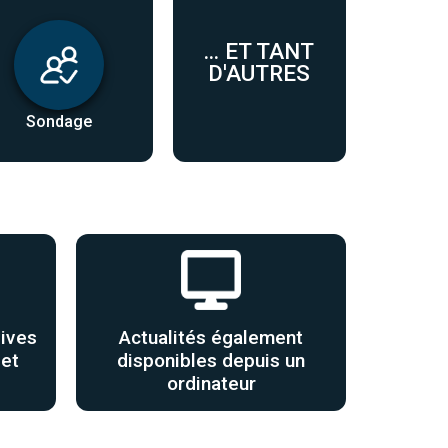
... ET TANT
D'AUTRES
Sondage
ives
Actualités également
 et
disponibles depuis un
ordinateur