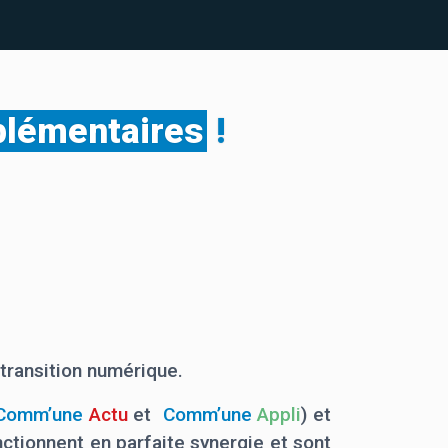
lémentaires
!
 transition numérique.
Comm’une
Actu
et
Comm’une
Appli
)
et
nctionnent en parfaite synergie et sont