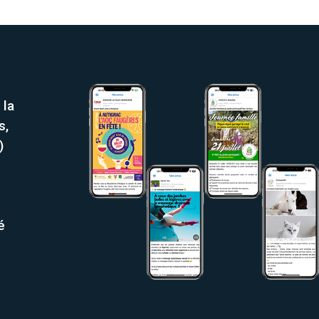
 la
s,
)
é