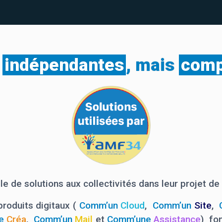
s
indépendantes
, mais
comp
 de solutions aux collectivités dans leur projet de
roduits digitaux (
Comm’un
Cloud
,
Comm’un
Site
,
e
Créa
,
Comm’un
Mail
et
Comm’une
Assistance
)
fo