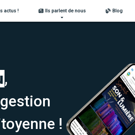
s actus !
Ils parlent de nous
Blog
u
,
 gestion
toyenne !