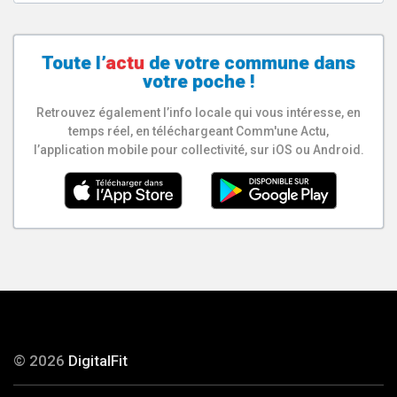
Toute l’
actu
de votre
commune
dans
votre poche !
Retrouvez également l’info locale qui vous intéresse, en
temps réel, en téléchargeant Comm'une Actu,
l’application mobile pour collectivité, sur iOS ou Android.
© 2026
DigitalFit