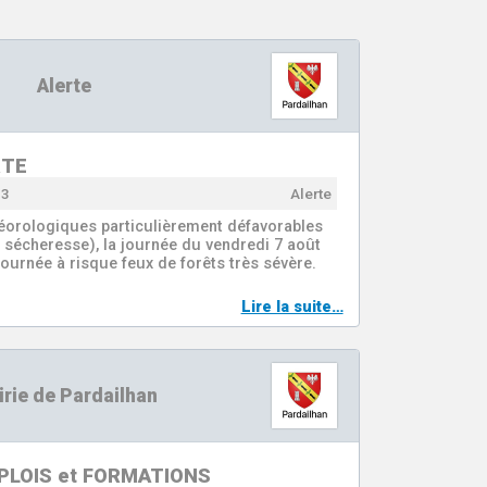
Alerte
RTE
13
Alerte
éorologiques particulièrement défavorables
 sécheresse), la journée du vendredi 7 août
urnée à risque feux de forêts très sévère.
Lire la suite…
rie de Pardailhan
MPLOIS et FORMATIONS