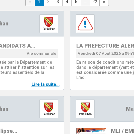
«
1
2
3
4
5
...
22
»
lhan
ANDIDATS A…
LA PREFECTURE ALE
Vie communale
Vendredi 07 Août 2026 à 09h
rtée par le Département de
En raison de conditions mét
 attirer l' attention sur les
dans le département (vent et
cteurs essentiels de la …
est considérée comme une jo
L'ac…
Lire la suite…
lhan
Mai
clipse…
MLI / E