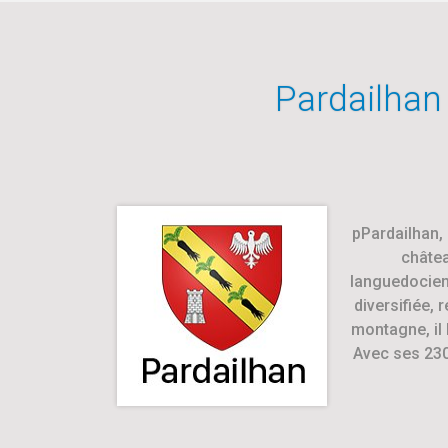
Pardailhan
pPardailhan, 
châtea
languedociens
diversifiée, 
montagne, il 
Avec ses 230 