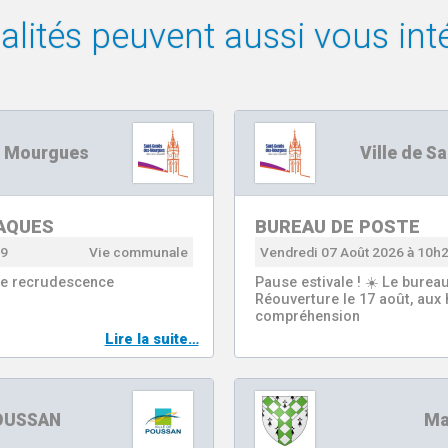
lités peuvent aussi vous inté
es Mourgues
Ville de S
AQUES
BUREAU DE POSTE
59
Vie communale
Vendredi 07 Août 2026 à 10h
tte recrudescence
Pause estivale ! ☀️ Le burea
Réouverture le 17 août, aux 
compréhension
Lire la suite…
POUSSAN
Ma