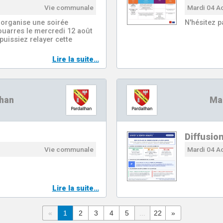
Vie communale
Mardi 04 A
 organise une soirée
N'hésitez p
ouarres le mercredi 12 août
puissiez relayer cette
Lire la suite…
lhan
Mai
Diffusio
Vie communale
Mardi 04 A
Lire la suite…
«
1
2
3
4
5
...
22
»