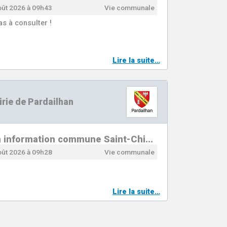
oût 2026 à 09h43
Vie communale
as à consulter !
Lire la suite…
rie de Pardailhan
n information commune Saint-Chi…
oût 2026 à 09h28
Vie communale
Lire la suite…