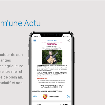
mm'une Actu
 autour de son
changes
ne agriculture
é entre mer et
 de plein air.
ociatif et son