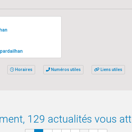
lhan
-pardailhan
Horaires
Numéros utiles
Liens utiles
ement, 129 actualités vous at