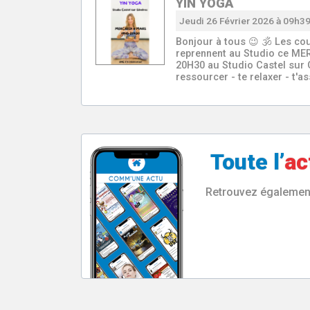
YIN YOGA
Jeudi 26 Février 2026 à 09h3
Bonjour à tous 😉 🕉 Les co
reprennent au Studio ce M
20H30 au Studio Castel sur Gé
ressourcer - te relaxer - t'a
Toute l’
ac
Retrouvez également 