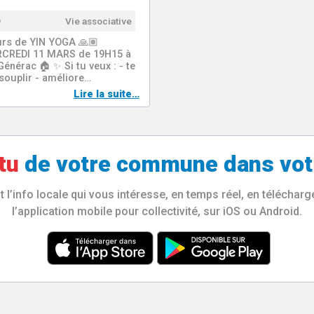
9
Vie associative
urs de YIN YOGA 🙏🏽
ERCREDI 11 MARS de 19H15 à
nérac 🏠 ✨️ Si tu veux : - te
ssouplir - améliore…
Lire la suite…
tu
de votre
commune
dans vot
l’info locale qui vous intéresse, en temps réel, en télécha
l’application mobile pour collectivité, sur iOS ou Android.