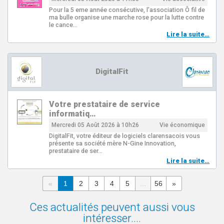
Pour la 5 eme année consécutive, l’association Ô fil de
ma bulle organise une marche rose pour la lutte contre
le cance…
Lire la suite…
DigitalFit
Votre prestataire de service
informatiq…
Mercredi 05 Août 2026 à 10h26
Vie économique
DigitalFit, votre éditeur de logiciels clarensacois vous
présente sa société mère N-Gine Innovation,
prestataire de ser…
Lire la suite…
«
1
2
3
4
5
...
56
»
Ces actualités peuvent aussi vous
intéresser....