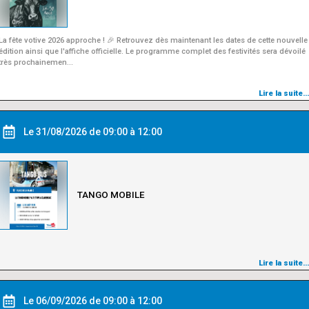
La fête votive 2026 approche ! 🎉 Retrouvez dès maintenant les dates de cette nouvelle
édition ainsi que l'affiche officielle. Le programme complet des festivités sera dévoilé
très prochainemen…
Lire la suite…
Le 31/08/2026 de 09:00 à 12:00
TANGO MOBILE
Lire la suite…
Le 06/09/2026 de 09:00 à 12:00