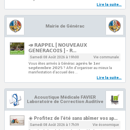
Lire la suite…
Mairie de Générac
📣 𝗥𝗔𝗣𝗣𝗘𝗟 [ 𝗡𝗢𝗨𝗩𝗘𝗔𝗨𝗫
𝗚𝗘́𝗡𝗘́𝗥𝗔𝗖𝗢𝗜𝗦 ] - 𝗥…
Samedi 08 Août 2026 à 19h00
Vie communale
Vous êtes arrivés à Générac 𝗮𝗽𝗿𝗲̀𝘀 𝗹𝗲 𝟭𝗲𝗿
𝘀𝗲𝗽𝘁𝗲𝗺𝗯𝗿𝗲 𝟮𝟬𝟮𝟱 ? Afin d'organiser au mieux la
manifestation d'accueil des …
Lire la suite…
Acoustique Médicale FAVIER
Laboratoire de Correction Auditive
☀️ Profitez de l'été sans abîmer vos ap…
Samedi 08 Août 2026 à 17h39
Vie économique