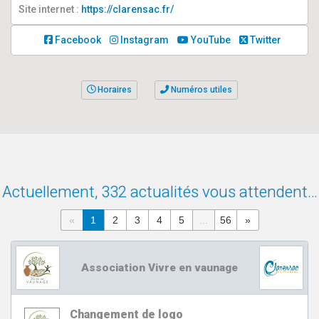
Site internet :
https://clarensac.fr/
Facebook
Instagram
YouTube
Twitter
Horaires
Numéros utiles
Actuellement, 332 actualités vous attendent…
«
1
2
3
4
5
...
56
»
Association Vivre en vaunage
Changement de logo