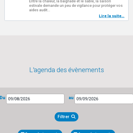
Entre la chaleur, la baignade et le sable, la saison
estivale demande un peu de vigilance pour protéger vos
aides audit…
Lire la suite…
L'agenda des évènements
Du
au
Filtrer