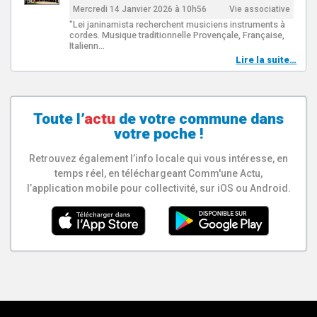
Mercredi 14 Janvier 2026 à 10h56
Vie associative
"Lei janinamista recherchent musiciens instruments à
cordes. Musique traditionnelle Provençale, Française,
Italienn…
Lire la suite…
Toute l’
actu
de votre
commune
dans
votre poche !
Retrouvez également l’info locale qui vous intéresse, en
temps réel, en téléchargeant Comm'une Actu,
l’application mobile pour collectivité, sur iOS ou Android.