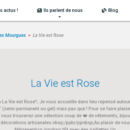
s actus !
Ils parlent de nous
Blog
des Mourgues
La Vie est Rose
La Vie est Rose
 La Vie est Rose*, Je vous accueille dans lieu repensé autour
 (semi-permanent ou gel) mais pas que ! Pour se faire plaisi
 vous trouverez une sélection coup de ❤️ de vêtements, bijou
décorations artisanales.nbsp;/ppbr/ppnbsp;Au plaisir de vous
Méganenbsp;/ppnbsp;*Et avec des paillettes !/p