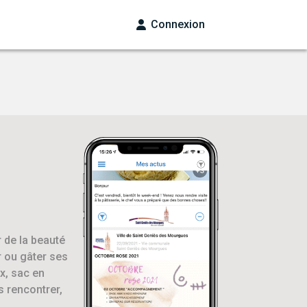
Connexion
 de la beauté
r ou gâter ses
x, sac en
 rencontrer,