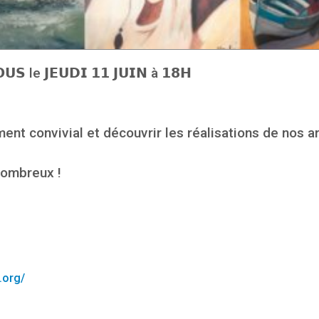
 le 𝗝𝗘𝗨𝗗𝗜 𝟭𝟭 𝗝𝗨𝗜𝗡 à 𝟭𝟴𝗛
t convivial et découvrir les réalisations de nos art
nombreux !
.org/