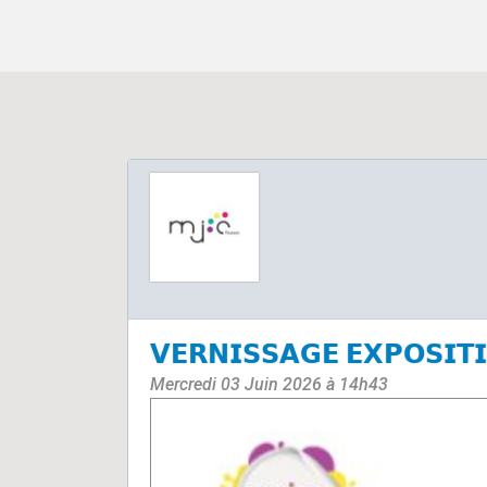
𝗩𝗘𝗥𝗡𝗜𝗦𝗦𝗔𝗚𝗘 𝗘𝗫𝗣𝗢𝗦𝗜𝗧𝗜
Mercredi 03 Juin 2026 à 14h43