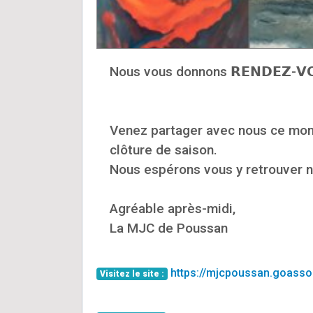
Nous vous donnons 𝗥𝗘𝗡𝗗𝗘𝗭-𝗩𝗢𝗨𝗦
Venez partager avec nous ce momen
clôture de saison.
Nous espérons vous y retrouver 
Agréable après-midi,
La MJC de Poussan
https://mjcpoussan.goasso
Visitez le site :