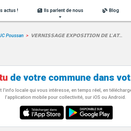
s actus !
Ils parlent de nous
Blog
JC Poussan
𝗩𝗘𝗥𝗡𝗜𝗦𝗦𝗔𝗚𝗘 𝗘𝗫𝗣𝗢𝗦𝗜𝗧𝗜𝗢𝗡 𝗗𝗘 𝗟'𝗔𝗧…
tu
de votre
commune
dans vot
l’info locale qui vous intéresse, en temps réel, en télécha
l’application mobile pour collectivité, sur iOS ou Android.