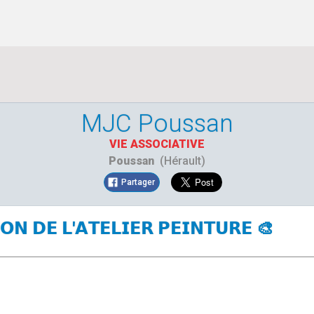
MJC Poussan
VIE ASSOCIATIVE
Poussan
(Hérault)
Partager
𝗢𝗡 𝗗𝗘 𝗟'𝗔𝗧𝗘𝗟𝗜𝗘𝗥 𝗣𝗘𝗜𝗡𝗧𝗨𝗥𝗘 🎨