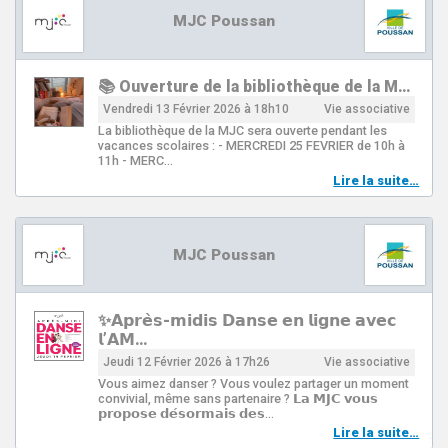
MJC Poussan
📚 Ouverture de la bibliothèque de la M…
Vendredi 13 Février 2026 à 18h10
Vie associative
La bibliothèque de la MJC sera ouverte pendant les
vacances scolaires : - MERCREDI 25 FEVRIER de 10h à
11h - MERC…
Lire la suite…
MJC Poussan
✨𝗔𝗽𝗿𝗲̀𝘀-𝗺𝗶𝗱𝗶𝘀 𝗗𝗮𝗻𝘀𝗲 𝗲𝗻 𝗹𝗶𝗴𝗻𝗲 𝗮𝘃𝗲𝗰
𝗹’𝗔𝗠…
Jeudi 12 Février 2026 à 17h26
Vie associative
Vous aimez danser ? Vous voulez partager un moment
convivial, même sans partenaire ? 𝗟𝗮 𝗠𝗝𝗖 𝘃𝗼𝘂𝘀
𝗽𝗿𝗼𝗽𝗼𝘀𝗲 𝗱𝗲́𝘀𝗼𝗿𝗺𝗮𝗶𝘀 𝗱𝗲𝘀…
Lire la suite…