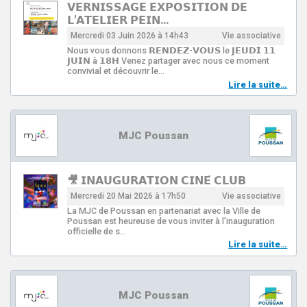
𝗩𝗘𝗥𝗡𝗜𝗦𝗦𝗔𝗚𝗘 𝗘𝗫𝗣𝗢𝗦𝗜𝗧𝗜𝗢𝗡 𝗗𝗘
𝗟'𝗔𝗧𝗘𝗟𝗜𝗘𝗥 𝗣𝗘𝗜𝗡…
Mercredi 03 Juin 2026 à 14h43
Vie associative
Nous vous donnons 𝗥𝗘𝗡𝗗𝗘𝗭-𝗩𝗢𝗨𝗦 le 𝗝𝗘𝗨𝗗𝗜 𝟭𝟭
𝗝𝗨𝗜𝗡 à 𝟭𝟴𝗛 Venez partager avec nous ce moment
convivial et découvrir le…
Lire la suite…
MJC Poussan
🎥 𝗜𝗡𝗔𝗨𝗚𝗨𝗥𝗔𝗧𝗜𝗢𝗡 𝗖𝗜𝗡𝗘́ 𝗖𝗟𝗨𝗕
Mercredi 20 Mai 2026 à 17h50
Vie associative
La MJC de Poussan en partenariat avec la Ville de
Poussan est heureuse de vous inviter à l’inauguration
officielle de s…
Lire la suite…
MJC Poussan