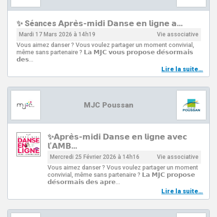
✨ Séances 𝗔𝗽𝗿𝗲̀𝘀-𝗺𝗶𝗱𝗶 𝗗𝗮𝗻𝘀𝗲 𝗲𝗻 𝗹𝗶𝗴𝗻𝗲 𝗮…
Mardi 17 Mars 2026 à 14h19
Vie associative
Vous aimez danser ? Vous voulez partager un moment convivial,
même sans partenaire ? 𝗟𝗮 𝗠𝗝𝗖 𝘃𝗼𝘂𝘀 𝗽𝗿𝗼𝗽𝗼𝘀𝗲 𝗱𝗲́𝘀𝗼𝗿𝗺𝗮𝗶𝘀
𝗱𝗲𝘀…
Lire la suite…
MJC Poussan
✨𝗔𝗽𝗿𝗲̀𝘀-𝗺𝗶𝗱𝗶 𝗗𝗮𝗻𝘀𝗲 𝗲𝗻 𝗹𝗶𝗴𝗻𝗲 𝗮𝘃𝗲𝗰
𝗹’𝗔𝗠𝗕…
Mercredi 25 Février 2026 à 14h16
Vie associative
Vous aimez danser ? Vous voulez partager un moment
convivial, même sans partenaire ? 𝗟𝗮 𝗠𝗝𝗖 𝗽𝗿𝗼𝗽𝗼𝘀𝗲
𝗱𝗲́𝘀𝗼𝗿𝗺𝗮𝗶𝘀 𝗱𝗲𝘀 𝗮𝗽𝗿𝗲…
Lire la suite…