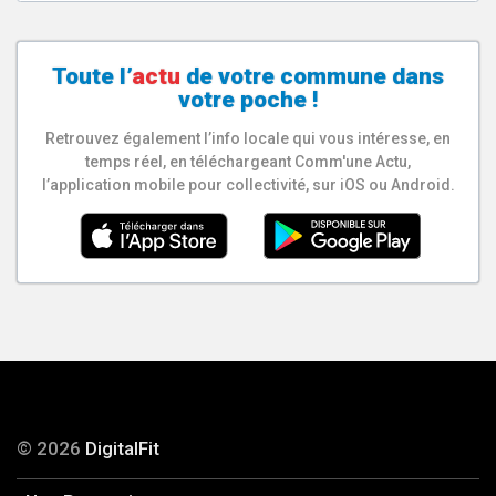
Toute l’
actu
de votre
commune
dans
votre poche !
Retrouvez également l’info locale qui vous intéresse, en
temps réel, en téléchargeant Comm'une Actu,
l’application mobile pour collectivité, sur iOS ou Android.
© 2026
DigitalFit