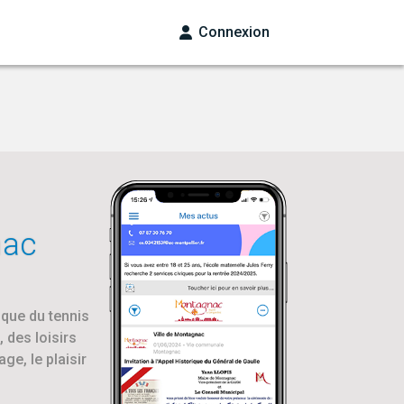
Connexion
nac
ique du tennis
 des loisirs
ge, le plaisir