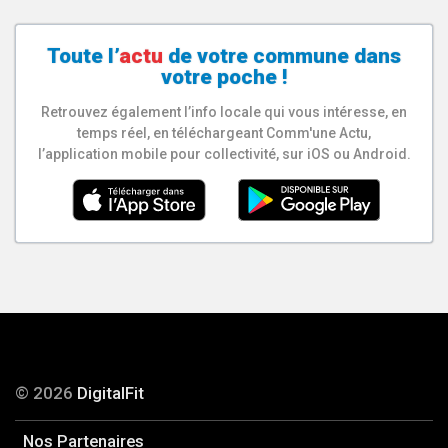
Toute l’
actu
de votre
commune
dans
votre poche !
Retrouvez également l’info locale qui vous intéresse, en
temps réel, en téléchargeant Comm'une Actu,
l’application mobile pour collectivité, sur iOS ou Android.
© 2026
DigitalFit
Nos Partenaires