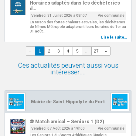
Horaires adaptés dans les déchèteries
d…
Vendredi 31 Juillet 2026 à 08h07
Vie communale
En raison des fortes chaleurs estivales, les déchèteries
de Nîmes Métropole adapteront leurs horaires du 1er au
31 août…
Lire la suite…
«
1
2
3
4
5
...
27
»
Ces actualités peuvent aussi vous
intéresser....
Mairie de Saint Hippolyte du Fort
⚽ Match amical – Seniors 1 (D2)
Vendredi 07 Août 2026 à 19h00
Vie communale
Les Seniors 1 du Sports Athlétiques Cigalois