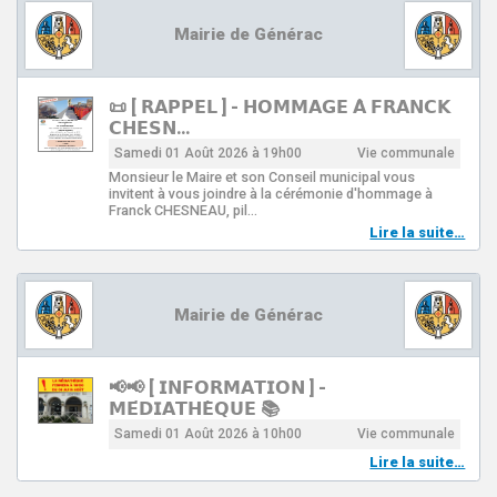
Mairie de Générac
📜 [ 𝗥𝗔𝗣𝗣𝗘𝗟 ] - 𝗛𝗢𝗠𝗠𝗔𝗚𝗘 𝗔̀ 𝗙𝗥𝗔𝗡𝗖𝗞
𝗖𝗛𝗘𝗦𝗡…
Samedi 01 Août 2026 à 19h00
Vie communale
Monsieur le Maire et son Conseil municipal vous
invitent à vous joindre à la cérémonie d'hommage à
Franck CHESNEAU, pil…
Lire la suite…
Mairie de Générac
📢📢 [ 𝗜𝗡𝗙𝗢𝗥𝗠𝗔𝗧𝗜𝗢𝗡 ] -
𝗠𝗘́𝗗𝗜𝗔𝗧𝗛𝗘̀𝗤𝗨𝗘 📚
Samedi 01 Août 2026 à 10h00
Vie communale
Lire la suite…