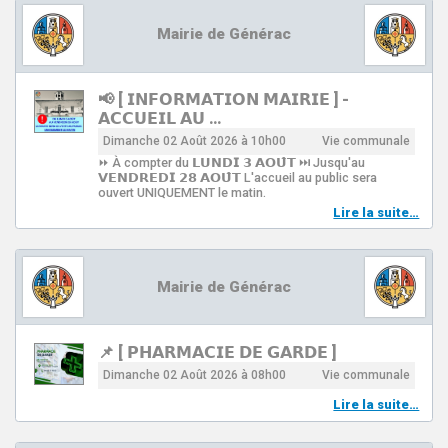
Mairie de Générac
📢 [ 𝗜𝗡𝗙𝗢𝗥𝗠𝗔𝗧𝗜𝗢𝗡 𝗠𝗔𝗜𝗥𝗜𝗘 ] -
𝗔𝗖𝗖𝗨𝗘𝗜𝗟 𝗔𝗨 …
Dimanche 02 Août 2026 à 10h00
Vie communale
⏩ À compter du 𝗟𝗨𝗡𝗗𝗜 𝟯 𝗔𝗢𝗨̂𝗧 ⏭️ Jusqu'au
𝗩𝗘𝗡𝗗𝗥𝗘𝗗𝗜 𝟮𝟴 𝗔𝗢𝗨̂𝗧 L'accueil au public sera
ouvert UNIQUEMENT le matin.
Lire la suite…
Mairie de Générac
📌 [ 𝗣𝗛𝗔𝗥𝗠𝗔𝗖𝗜𝗘 𝗗𝗘 𝗚𝗔𝗥𝗗𝗘 ]
Dimanche 02 Août 2026 à 08h00
Vie communale
Lire la suite…