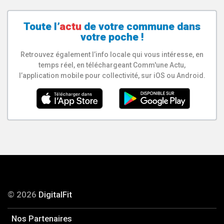
Toute l’
actu
de votre
commune
dans
votre poche !
Retrouvez également l’info locale qui vous intéresse, en
temps réel, en téléchargeant Comm'une Actu,
l’application mobile pour collectivité, sur iOS ou Android.
© 2026
DigitalFit
Nos Partenaires