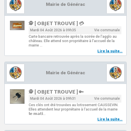
Mairie de Générac
🕵️ [ 𝗢𝗕𝗝𝗘𝗧 𝗧𝗥𝗢𝗨𝗩𝗘́ ] 💳
Mardi 04 Août 2026 à 09h35
Vie communale
Carte bancaire retrouvée après la soirée de l'agglo au
château. Elle attend son propriétaire à l'accueil de la
mairie …
Lire la suite…
Mairie de Générac
🕵️ [ 𝗢𝗕𝗝𝗘𝗧 𝗧𝗥𝗢𝗨𝗩𝗘́ ] 🔑
Mardi 04 Août 2026 à 09h31
Vie communale
Ces clés ont été trouvées au lotissement CAUSSEVIN.
Elles attendent leur propriétaire à l'accueil de la mairie
𝗹𝗲 𝗺𝗮𝘁𝗶…
Lire la suite…