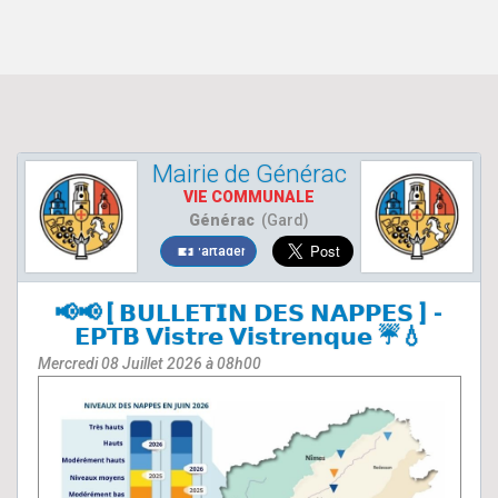
Mairie de Générac
VIE COMMUNALE
Générac
(Gard)
Partager
📢📢 [ 𝗕𝗨𝗟𝗟𝗘𝗧𝗜𝗡 𝗗𝗘𝗦 𝗡𝗔𝗣𝗣𝗘𝗦 ] -
𝗘𝗣𝗧𝗕 𝗩𝗶𝘀𝘁𝗿𝗲 𝗩𝗶𝘀𝘁𝗿𝗲𝗻𝗾𝘂𝗲 ☔💧
Mercredi 08 Juillet 2026 à 08h00