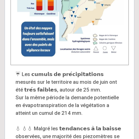
☔ Les 𝗰𝘂𝗺𝘂𝗹𝘀 𝗱𝗲 𝗽𝗿𝗲́𝗰𝗶𝗽𝗶𝘁𝗮𝘁𝗶𝗼𝗻𝘀
mesurés sur le territoire au mois de juin ont
été 𝘁𝗿𝗲́𝘀 𝗳𝗮𝗶𝗯𝗹𝗲𝘀, autour de 25 mm.
Sur la même période la demande potentielle
en évapotranspiration de la végétation a
atteint un cumul de 214 mm.
💧 💧💧 Malgré les 𝘁𝗲𝗻𝗱𝗮𝗻𝗰𝗲𝘀 𝗮̀ 𝗹𝗮 𝗯𝗮𝗶𝘀𝘀𝗲
observées, une majorité des piezomètres se