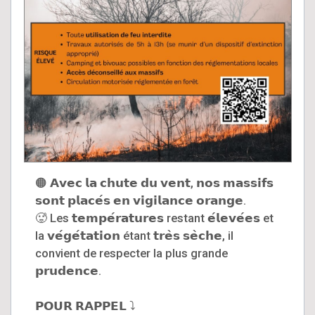
🟠 𝗔𝘃𝗲𝗰 𝗹𝗮 𝗰𝗵𝘂𝘁𝗲 𝗱𝘂 𝘃𝗲𝗻𝘁, 𝗻𝗼𝘀 𝗺𝗮𝘀𝘀𝗶𝗳𝘀
𝘀𝗼𝗻𝘁 𝗽𝗹𝗮𝗰𝗲́𝘀 𝗲𝗻 𝘃𝗶𝗴𝗶𝗹𝗮𝗻𝗰𝗲 𝗼𝗿𝗮𝗻𝗴𝗲.
🥵 Les 𝘁𝗲𝗺𝗽𝗲́𝗿𝗮𝘁𝘂𝗿𝗲𝘀 restant 𝗲́𝗹𝗲𝘃𝗲́𝗲𝘀 et
la 𝘃𝗲́𝗴𝗲́𝘁𝗮𝘁𝗶𝗼𝗻 étant 𝘁𝗿𝗲̀𝘀 𝘀𝗲̀𝗰𝗵𝗲, il
convient de respecter la plus grande
𝗽𝗿𝘂𝗱𝗲𝗻𝗰𝗲.
𝗣𝗢𝗨𝗥 𝗥𝗔𝗣𝗣𝗘𝗟 ⤵️