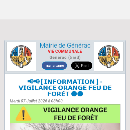
Mairie de Générac
VIE COMMUNALE
Générac
(Gard)
Partager
📢📢 [ 𝗜𝗡𝗙𝗢𝗥𝗠𝗔𝗧𝗜𝗢𝗡 ] -
𝗩𝗜𝗚𝗜𝗟𝗔𝗡𝗖𝗘 𝗢𝗥𝗔𝗡𝗚𝗘 𝗙𝗘𝗨 𝗗𝗘
𝗙𝗢𝗥𝗘̂𝗧 🟠🟠
Mardi 07 Juillet 2026 à 08h00