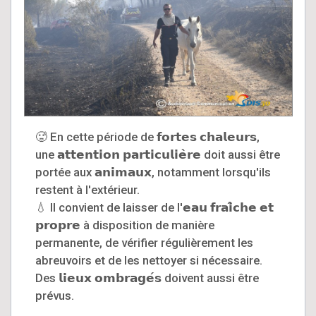
🥵 En cette période de 𝗳𝗼𝗿𝘁𝗲𝘀 𝗰𝗵𝗮𝗹𝗲𝘂𝗿𝘀,
une 𝗮𝘁𝘁𝗲𝗻𝘁𝗶𝗼𝗻 𝗽𝗮𝗿𝘁𝗶𝗰𝘂𝗹𝗶𝗲̀𝗿𝗲 doit aussi être
portée aux 𝗮𝗻𝗶𝗺𝗮𝘂𝘅, notamment lorsqu'ils
restent à l'extérieur.
💧 Il convient de laisser de l'𝗲𝗮𝘂 𝗳𝗿𝗮𝗶̂𝗰𝗵𝗲 𝗲𝘁
𝗽𝗿𝗼𝗽𝗿𝗲 à disposition de manière
permanente, de vérifier régulièrement les
abreuvoirs et de les nettoyer si nécessaire.
Des 𝗹𝗶𝗲𝘂𝘅 𝗼𝗺𝗯𝗿𝗮𝗴𝗲́𝘀 doivent aussi être
prévus.