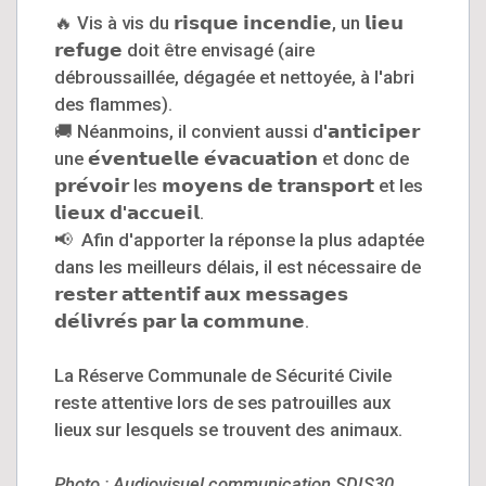
🔥 Vis à vis du 𝗿𝗶𝘀𝗾𝘂𝗲 𝗶𝗻𝗰𝗲𝗻𝗱𝗶𝗲, un 𝗹𝗶𝗲𝘂
𝗿𝗲𝗳𝘂𝗴𝗲 doit être envisagé (aire
débroussaillée, dégagée et nettoyée, à l'abri
des flammes).
🚚 Néanmoins, il convient aussi d'𝗮𝗻𝘁𝗶𝗰𝗶𝗽𝗲𝗿
une 𝗲́𝘃𝗲𝗻𝘁𝘂𝗲𝗹𝗹𝗲 𝗲́𝘃𝗮𝗰𝘂𝗮𝘁𝗶𝗼𝗻 et donc de
𝗽𝗿𝗲́𝘃𝗼𝗶𝗿 les 𝗺𝗼𝘆𝗲𝗻𝘀 𝗱𝗲 𝘁𝗿𝗮𝗻𝘀𝗽𝗼𝗿𝘁 et les
𝗹𝗶𝗲𝘂𝘅 𝗱'𝗮𝗰𝗰𝘂𝗲𝗶𝗹.
📢 Afin d'apporter la réponse la plus adaptée
dans les meilleurs délais, il est nécessaire de
𝗿𝗲𝘀𝘁𝗲𝗿 𝗮𝘁𝘁𝗲𝗻𝘁𝗶𝗳 𝗮𝘂𝘅 𝗺𝗲𝘀𝘀𝗮𝗴𝗲𝘀
𝗱𝗲́𝗹𝗶𝘃𝗿𝗲́𝘀 𝗽𝗮𝗿 𝗹𝗮 𝗰𝗼𝗺𝗺𝘂𝗻𝗲.
La Réserve Communale de Sécurité Civile
reste attentive lors de ses patrouilles aux
lieux sur lesquels se trouvent des animaux.
Photo :
Audiovisuel communication SDIS30