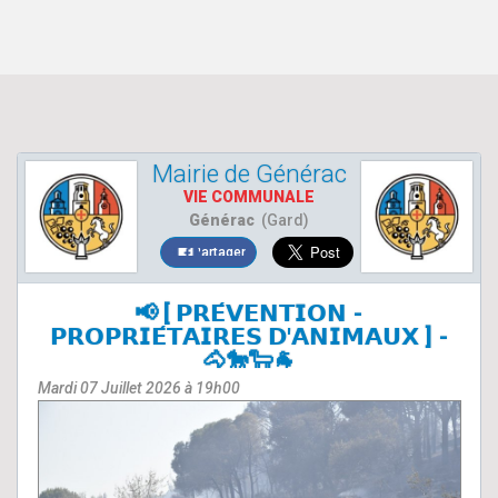
Mairie de Générac
VIE COMMUNALE
Générac
(Gard)
Partager
📢 [ 𝗣𝗥𝗘́𝗩𝗘𝗡𝗧𝗜𝗢𝗡 -
𝗣𝗥𝗢𝗣𝗥𝗜𝗘́𝗧𝗔𝗜𝗥𝗘𝗦 𝗗'𝗔𝗡𝗜𝗠𝗔𝗨𝗫 ] -
🐴🐎🐑🐐
Mardi 07 Juillet 2026 à 19h00