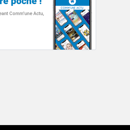
re poche !
rgeant Comm'une Actu,