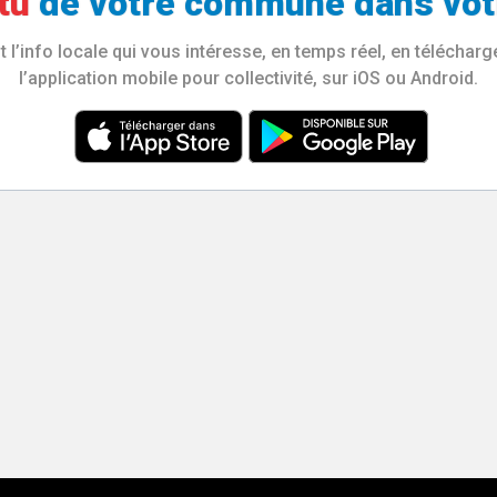
tu
de votre
commune
dans vot
l’info locale qui vous intéresse, en temps réel, en télécha
l’application mobile pour collectivité, sur iOS ou Android.