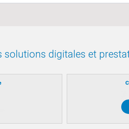
solutions digitales et presta
e
C