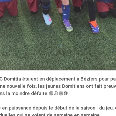
 Domitia étaient en déplacement à Béziers pour par
 nouvelle fois, les jeunes Domitiens ont fait preuv
ns la moindre défaite 🔴🟡🔵⚽️
en puissance depuis le début de la saison : du jeu, d
iduelles qui se voient de semaine en semaine.