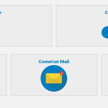
e
C
Comm'un Mail