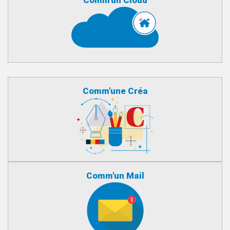
Comm'une Créa
Comm'un Mail