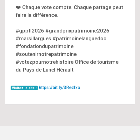
❤️ Chaque vote compte. Chaque partage peut
faire la différence.
#gpptl2026 #grandprixpatrimoine2026
#marsillargues #patrimoinelanguedoc
#fondationdupatrimoine
#soutenirnotrepatrimoine
#votezpournotrehistoire Office de tourisme
du Pays de Lunel Hérault
https://bit.ly/3RezIxo
Visitez le site :