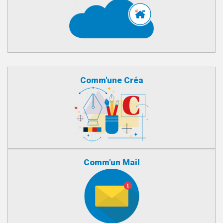
Comm'une Créa
Comm'un Mail