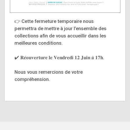
👉​ Cette fermeture temporaire nous
permettra de mettre à jour l’ensemble des
collections afin de vous accueillir dans les
meilleures conditions.
​✔️​ 𝐑𝐞́𝐨𝐮𝐯𝐞𝐫𝐭𝐮𝐫𝐞 𝐥𝐞 𝐕𝐞𝐧𝐝𝐫𝐞𝐝𝐢 𝟏𝟐 𝐉𝐮𝐢𝐧 𝐚̀ 𝟏𝟕𝐡.
Nous vous remercions de votre
compréhension.