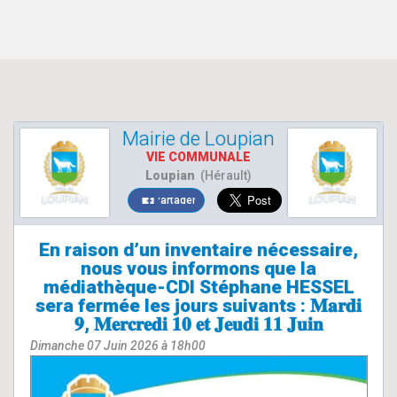
Mairie de Loupian
VIE COMMUNALE
Loupian
(Hérault)
Partager
En raison d’un inventaire nécessaire,
nous vous informons que la
médiathèque-CDI Stéphane HESSEL
sera fermée les jours suivants : 𝐌𝐚𝐫𝐝𝐢
𝟗, 𝐌𝐞𝐫𝐜𝐫𝐞𝐝𝐢 𝟏𝟎 𝐞𝐭 𝐉𝐞𝐮𝐝𝐢 𝟏𝟏 𝐉𝐮𝐢𝐧
Dimanche 07 Juin 2026 à 18h00