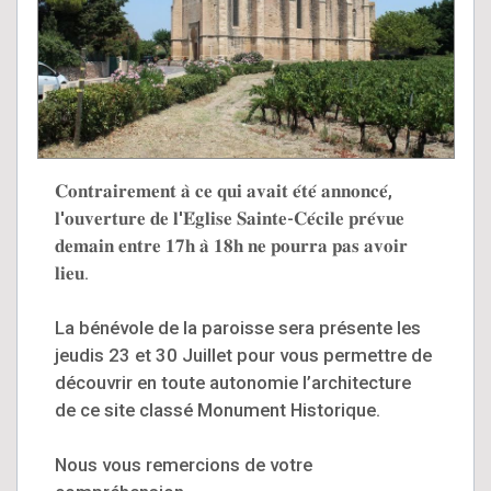
𝐂𝐨𝐧𝐭𝐫𝐚𝐢𝐫𝐞𝐦𝐞𝐧𝐭 𝐚̀ 𝐜𝐞 𝐪𝐮𝐢 𝐚𝐯𝐚𝐢𝐭 𝐞́𝐭𝐞́ 𝐚𝐧𝐧𝐨𝐧𝐜𝐞́,
𝐥'𝐨𝐮𝐯𝐞𝐫𝐭𝐮𝐫𝐞 𝐝𝐞 𝐥'𝐄́𝐠𝐥𝐢𝐬𝐞 𝐒𝐚𝐢𝐧𝐭𝐞-𝐂𝐞́𝐜𝐢𝐥𝐞 𝐩𝐫𝐞́𝐯𝐮𝐞
𝐝𝐞𝐦𝐚𝐢𝐧 𝐞𝐧𝐭𝐫𝐞 𝟏𝟕𝐡 𝐚̀ 𝟏𝟖𝐡 𝐧𝐞 𝐩𝐨𝐮𝐫𝐫𝐚 𝐩𝐚𝐬 𝐚𝐯𝐨𝐢𝐫
𝐥𝐢𝐞𝐮.
La bénévole de la paroisse sera présente les
jeudis 23 et 30 Juillet pour vous permettre de
découvrir en toute autonomie l’architecture
de ce site classé Monument Historique.
Nous vous remercions de votre