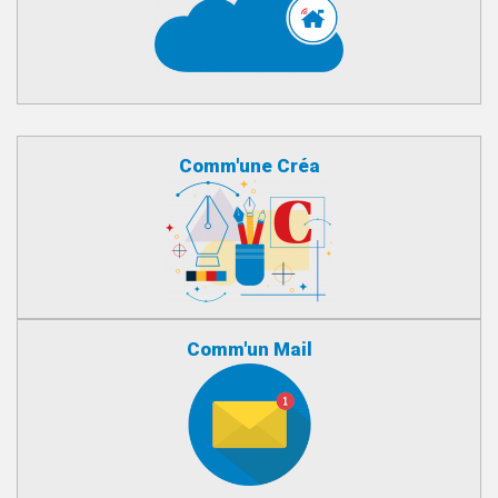
Comm'une Créa
Comm'un Mail