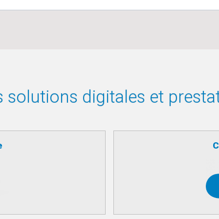
solutions digitales et presta
e
C