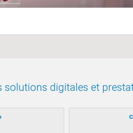
solutions digitales et presta
e
C