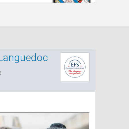
n Languedoc
)