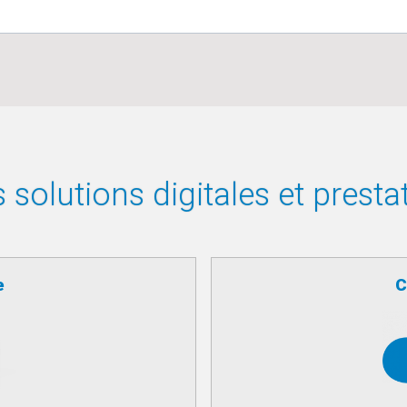
solutions digitales et presta
e
C