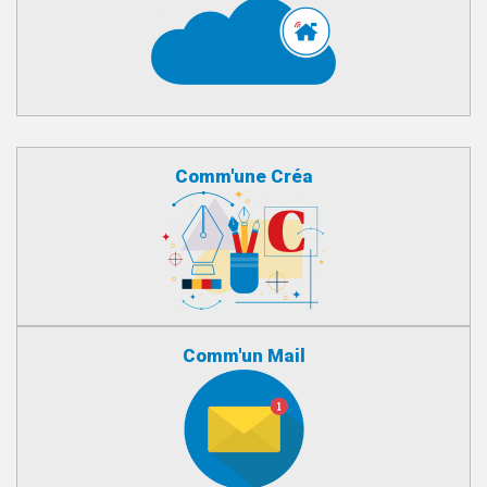
Comm'une Créa
Comm'un Mail