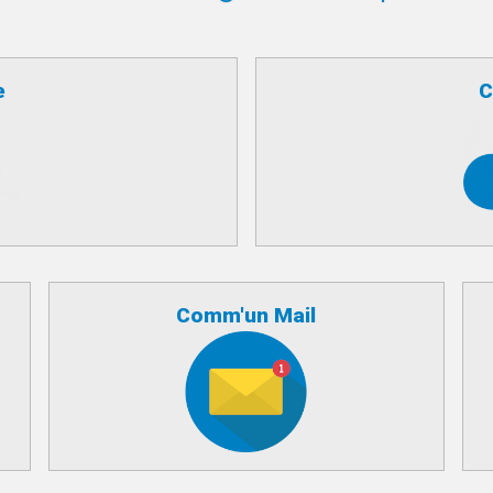
e
C
Comm'un Mail