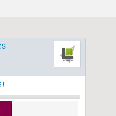
es
 !