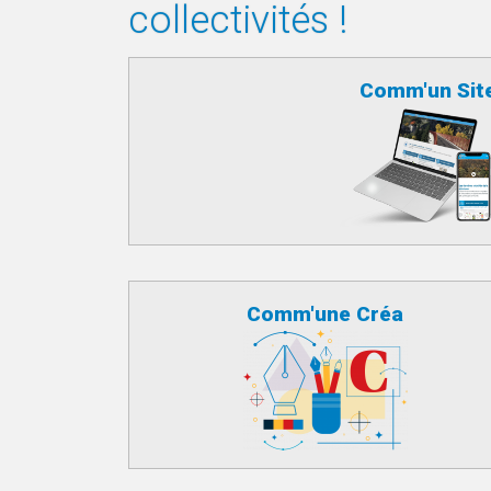
collectivités !
Comm'un Sit
Comm'une Créa