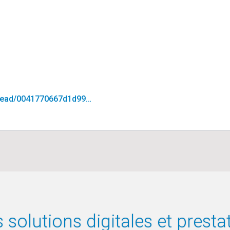
read/0041770667d1d99…
solutions digitales et presta