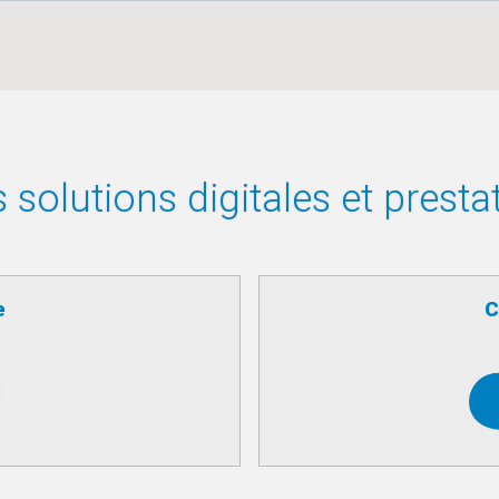
solutions digitales et presta
e
C