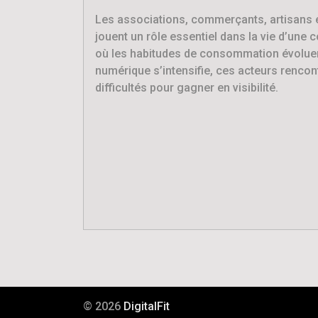
Les associations, commerçants, artisans 
jouent un rôle essentiel dans la vie d’une 
où les habitudes de consommation évoluen
numérique s’intensifie, ces acteurs rencon
difficultés pour gagner en visibilité.
© 2026
DigitalFit