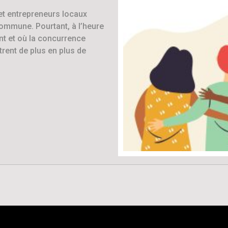
et entrepreneurs locaux
commune. Pourtant, à l’heure
t et où la concurrence
trent de plus en plus de